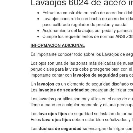
Lavaojos 6024 de acero i
Estructura construida en caño de acero inoxidab
Lavaojos construido con bacha de acero inoxid
paso calibrado regulador de presión y caudal.
Accionamiento del lavaojos por pedal y palanca m
Cumple los requerimientos de normas ANSI Z3
INFORMACIÓN ADICIONAL
Es importante conocer todo sobre los Lavaojos de seg
Los ojos son una de las zonas más delicadas de nuest
perjudiciales para la vista debe protegerse bien con e
importante contar con
lavaojos de seguridad
para de
Un
lavaojos
es un elemento de seguridad diseñado con
Los
lavaojos de seguridad
se encargan de irrigar co
Los lavaojos portátiles son muy útiles en el caso de q
tiene a mano en cualquier momento y es una preocupa
Los
lava ojos fijos
de seguridad se instalan de forma 
Estos
lava-ojos fijos
deben estar bien señalizados y l
Las
duchas de seguridad
se encargan de irrigar comp