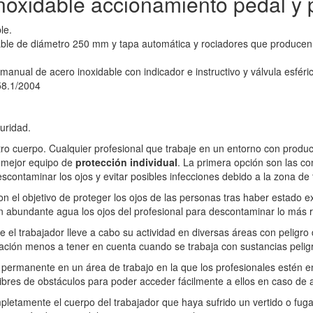
noxidable accionamiento pedal y 
le.
able de diámetro 250 mm y tapa automática y rociadores que producen
anual de acero inoxidable con indicador e instructivo y válvula esféri
58.1/2004
uridad.
ro cuerpo. Cualquier profesional que trabaje en un entorno con produ
l mejor equipo de
protección individual
. La primera opción son las c
scontaminar los ojos y evitar posibles infecciones debido a la zona de t
 el objetivo de proteger los ojos de las personas tras haber estado ex
n abundante agua los ojos del profesional para descontaminar lo más r
ue el trabajador lleve a cabo su actividad en diversas áreas con peligr
ción menos a tener en cuenta cuando se trabaja con sustancias pelig
permanente en un área de trabajo en la que los profesionales estén en 
ibres de obstáculos para poder acceder fácilmente a ellos en caso de 
letamente el cuerpo del trabajador que haya sufrido un vertido o fuga 