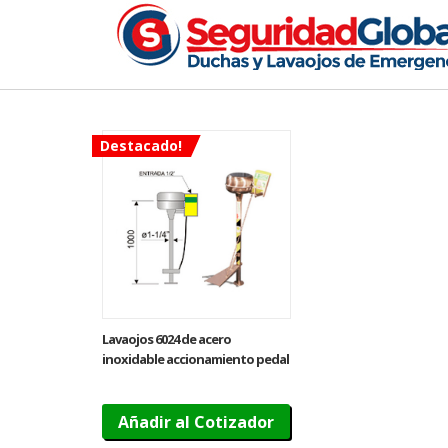
Destacado!
Lavaojos 6024 de acero
inoxidable accionamiento pedal
y palanca
Añadir al Cotizador