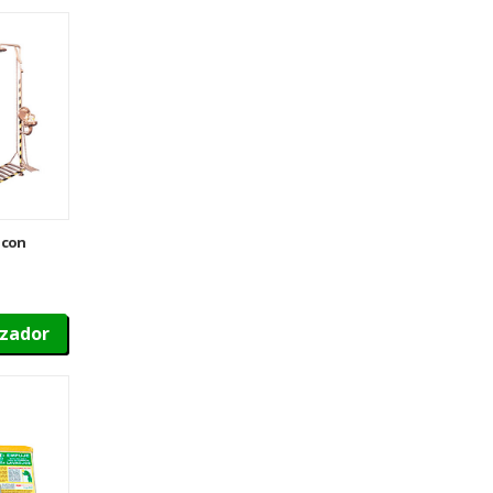
 con
miento
izador