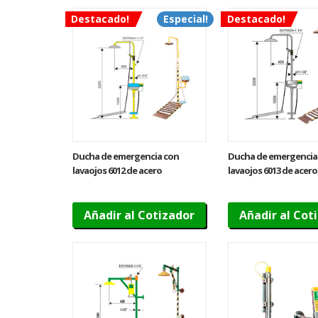
Destacado!
Especial!
Destacado!
Ducha de emergencia con
Ducha de emergencia
lavaojos 6012 de acero
lavaojos 6013 de acero
galvanizado – Accionamiento
inoxidable – Acciona
plataforma
plataforma
Añadir al Cotizador
Añadir al Cot