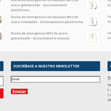
Ducha de emergencia con lavaojos 6012 de
La
acero galvanizado – Accionamiento
a
plataforma
La
Ducha de emergencia con lavaojos 6013 de
a
acero inoxidable - Accionamiento plataforma
La
Ducha de emergencia 6015 de acero
a
galvanizado - Accionamiento manual
SUSCRÍBASE A NUESTRO NEWSLETTER
T
Te
E.
C.
in